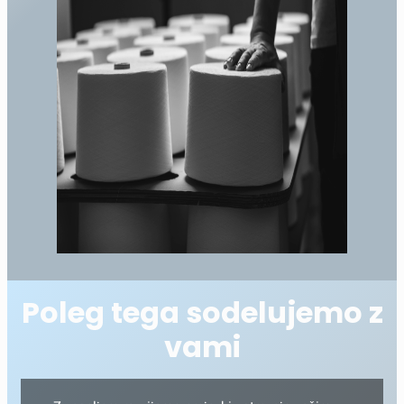
Poleg tega sodelujemo z
vami