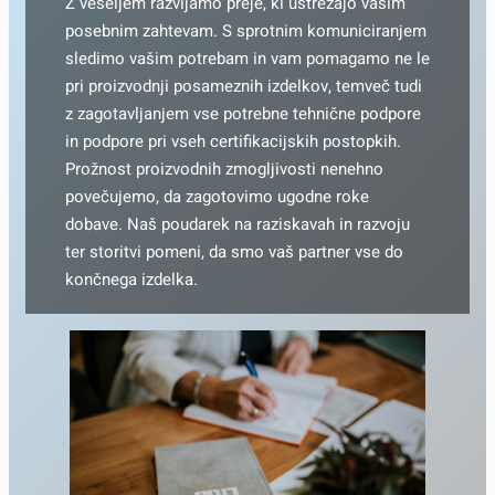
Z veseljem razvijamo preje, ki ustrezajo vašim
posebnim zahtevam. S sprotnim komuniciranjem
sledimo vašim potrebam in vam pomagamo ne le
pri proizvodnji posameznih izdelkov, temveč tudi
z zagotavljanjem vse potrebne tehnične podpore
in podpore pri vseh certifikacijskih postopkih.
Prožnost proizvodnih zmogljivosti nenehno
povečujemo, da zagotovimo ugodne roke
dobave. Naš poudarek na raziskavah in razvoju
ter storitvi pomeni, da smo vaš partner vse do
končnega izdelka.