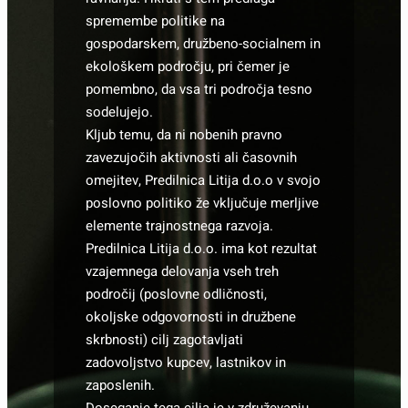
spremembe politike na
gospodarskem, družbeno-socialnem in
ekološkem področju, pri čemer je
pomembno, da vsa tri področja tesno
sodelujejo.
Kljub temu, da ni nobenih pravno
zavezujočih aktivnosti ali časovnih
omejitev, Predilnica Litija d.o.o v svojo
poslovno politiko že vključuje merljive
elemente trajnostnega razvoja.
Predilnica Litija d.o.o. ima kot rezultat
vzajemnega delovanja vseh treh
področij (poslovne odličnosti,
okoljske odgovornosti in družbene
skrbnosti) cilj zagotavljati
zadovoljstvo kupcev, lastnikov in
zaposlenih.
Doseganje tega cilja je v združevanju