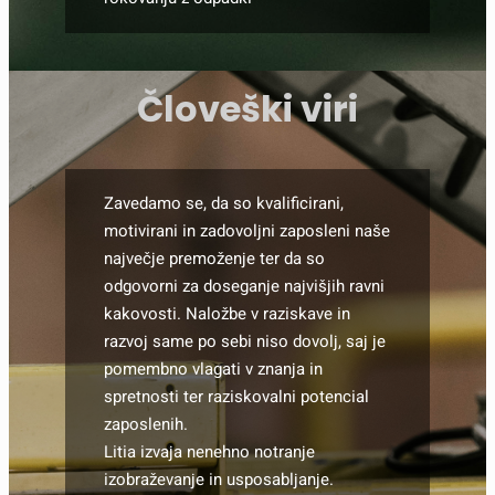
Človeški viri
Zavedamo se, da so kvalificirani,
motivirani in zadovoljni zaposleni naše
največje premoženje ter da so
odgovorni za doseganje najvišjih ravni
kakovosti. Naložbe v raziskave in
razvoj same po sebi niso dovolj, saj je
pomembno vlagati v znanja in
spretnosti ter raziskovalni potencial
zaposlenih.
Litia izvaja nenehno notranje
izobraževanje in usposabljanje.