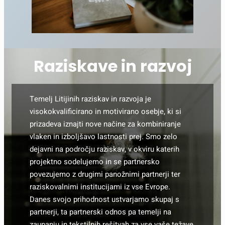
Raziskave in razvoj
Temelj Litijinih raziskav in razvoja je
visokokvalificirano in motivirano osebje, ki si
prizadeva iznajti nove načine za kombiniranje
vlaken in izboljšavo lastnosti prej. Smo zelo
dejavni na področju raziskav, v okviru katerih
projektno sodelujemo in se partnersko
povezujemo z drugimi panožnimi partnerji ter
raziskovalnimi institucijami iz vse Evrope.
Danes svojo prihodnost ustvarjamo skupaj s
partnerji, ta partnerski odnos pa temelji na
zaupanju in tekstilnih rešitvah za vse vaše težave